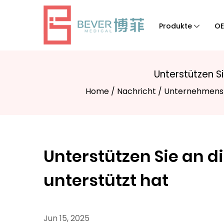
Speisekarte
Produkte
OE
Produkte
Unterstützen S
OEM & Lösungen
Home
/
Nachricht
/
Unternehmens
Nachricht
Unterstützen Sie an 
Über BEVER Medical
unterstützt hat
Kontaktieren Sie uns
Jun 15, 2025