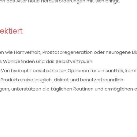
n das Alter neue Herausforderungen mit sich bringt.
ektiert
n wie Harnverhalt, Prostataregeneration oder neurogene Bla
as Wohlbefinden und das Selbstvertrauen.
. Von hydrophil beschichteten Optionen für ein sanftes, komf
e Produkte reisetauglich, diskret und benutzerfreundlich.
ingern, unterstützen die täglichen Routinen und ermöglichen e