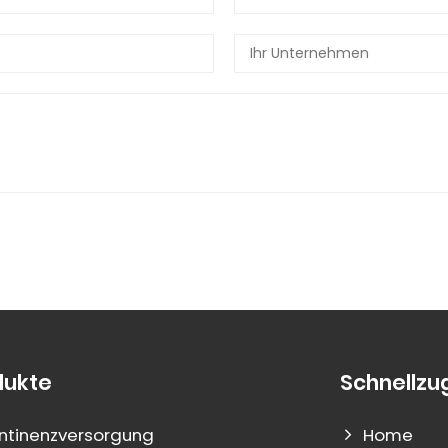
dukte
Schnellzug
ntinenzversorgung
Home